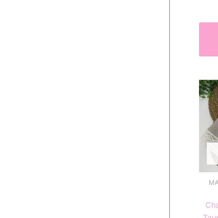
MA
Cha
Taup