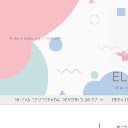
Ir
Monto
Total
al
del
del
contenido
impuesto:
carrito:
Envios gratuitos a partir de 60,00€
EL
Tienda d
NUEVA TEMPORADA INVIERNO 26-27
REBAJ
Inicio