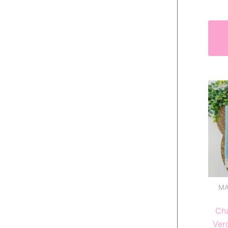
MA
Cha
Verd