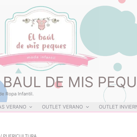
Ordenado
por
los
últimos
 BAUL DE MIS PEQ
e Ropa Infantil.
AS VERANO
OUTLET VERANO
OUTLET INVIER
/ PUERICULTURA