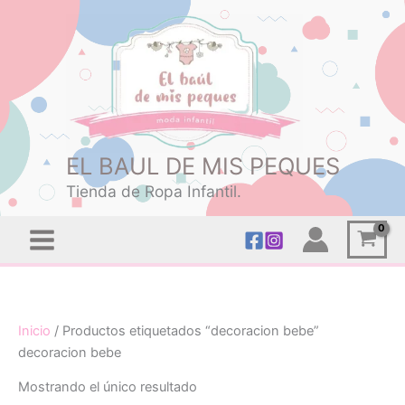
Ir
Monto
Total
al
del
del
contenido
impuesto:
carrito:
EL BAUL DE MIS PEQUES
Tienda de Ropa Infantil.
Inicio
/ Productos etiquetados “decoracion bebe”
decoracion bebe
Mostrando el único resultado