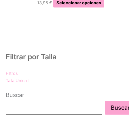
producto
13,95
€
Seleccionar opciones
Filtrar por Talla
Filtros
Talla Unica
1
Buscar
Busca