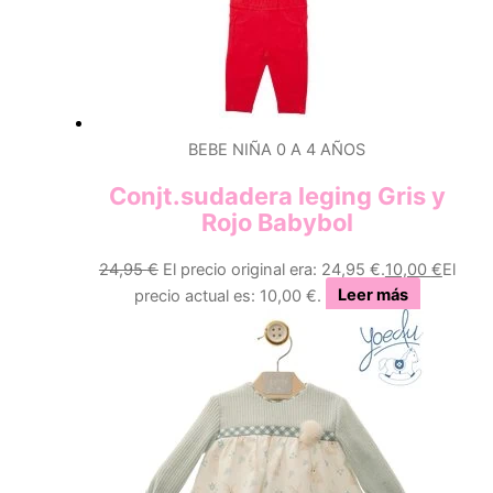
BEBE NIÑA 0 A 4 AÑOS
Conjt.sudadera leging Gris y
Rojo Babybol
24,95
€
El precio original era: 24,95 €.
10,00
€
El
precio actual es: 10,00 €.
Leer más