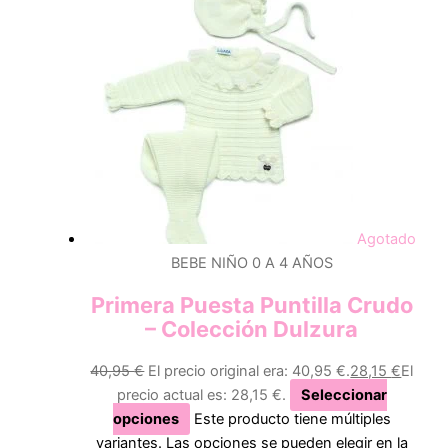
Agotado
BEBE NIÑO 0 A 4 AÑOS
Primera Puesta Puntilla Crudo
– Colección Dulzura
40,95
€
El precio original era: 40,95 €.
28,15
€
El
precio actual es: 28,15 €.
Seleccionar
opciones
Este producto tiene múltiples
variantes. Las opciones se pueden elegir en la