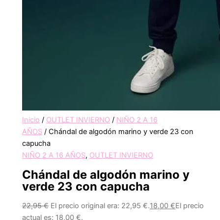
Inicio
/
OUTLET INVIERNO
/
NIÑO 2 A 16
AÑOS
/ Chándal de algodón marino y verde 23 con
capucha
NIÑO 2 A 16 AÑOS
,
OUTLET INVIERNO
Chándal de algodón marino y
verde 23 con capucha
22,95
€
El precio original era: 22,95 €.
18,00
€
El precio
actual es: 18,00 €.