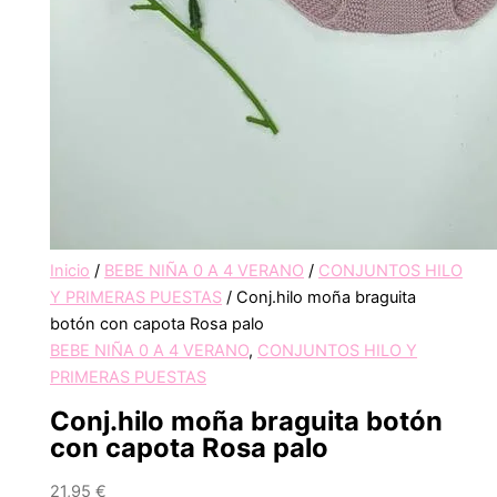
Inicio
/
BEBE NIÑA 0 A 4 VERANO
/
CONJUNTOS HILO
Y PRIMERAS PUESTAS
/ Conj.hilo moña braguita
botón con capota Rosa palo
BEBE NIÑA 0 A 4 VERANO
,
CONJUNTOS HILO Y
PRIMERAS PUESTAS
Conj.hilo moña braguita botón
con capota Rosa palo
21,95
€