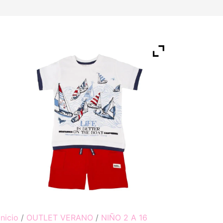
Inicio
/
OUTLET VERANO
/
NIÑO 2 A 16