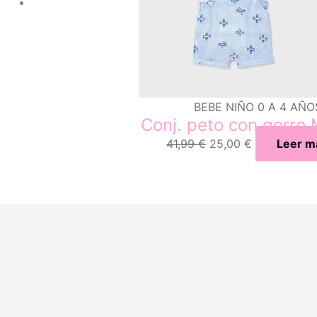
BEBE NIÑO 0 A 4 AÑO
Conj. peto con gorro 
41,99
€
25,00
€
Leer m