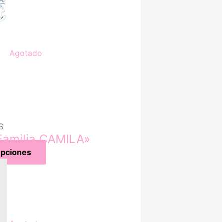
Agotado
S
amilia CAMILA»
opciones