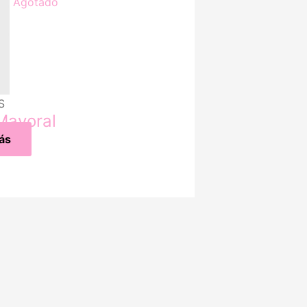
Agotado
S
Mayoral
ás