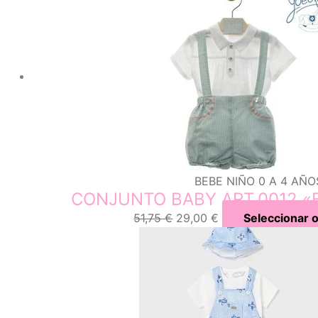
BEBE NIÑO 0 A 4 AÑO
CONJUNTO BABY ART.0012 «F
51,75
€
29,00
€
Seleccionar 