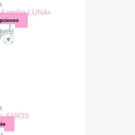
S
Familia LUNA»
opciones
S
ia FAROS
ás