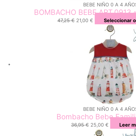
BEBE NIÑO 0 A 4 AÑO
BOMBACHO BEBE ART.0913 «
47,25
€
21,00
€
Seleccionar 
BEBE NIÑO 0 A 4 AÑO
Bombacho Bebe Famil
36,95
€
25,00
€
Leer m