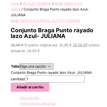
Inicio
/
OUTLET VERANO
/
BEBE NIÑO 0 A 4
AÑOS
/ Conjunto Braga Punto rayado lazo Azul-
JULIANA
BEBE NIÑO 0 A 4 AÑOS
,
OUTLET VERANO
Conjunto Braga Punto rayado
lazo Azul- JULIANA
32,95
€
El precio original era: 32,95 €.
26,00
€
El precio
actual es: 26,00 €.
Talla
Conjunto Braga Punto rayado lazo Azul- JULIANA
cantidad
Añadir al carrito
Descripción
Información adicional