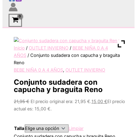
Inicio
/
OUTLET INVIERNO
/
BEBE NIÑA 0 A 4
AÑOS
/ Conjunto sudadera con capucha y braguita
Reno
BEBE NIÑA 0 A 4 AÑOS
,
OUTLET INVIERNO
Conjunto sudadera con
capucha y braguita Reno
21,95
€
El precio original era: 21,95 €.
15,00
€
El precio
actual es: 15,00 €.
Talla
Limpiar
Conjunto sudadera con capucha y braguita Reno