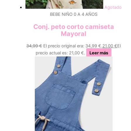
Agotado
BEBE NIÑO 0 A 4 AÑOS
Conj. peto corto camiseta
Mayoral
34,99
€
El precio original era: 34,99 €.
21,00
€
El
precio actual es: 21,00 €.
Leer más