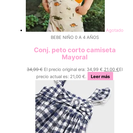
Agotado
BEBE NIÑO 0 A 4 AÑOS
Conj. peto corto camiseta
Mayoral
34,99
€
El precio original era: 34,99 €.
21,00
€
El
precio actual es: 21,00 €.
Leer más