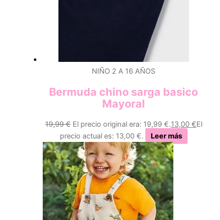
NIÑO 2 A 16 AÑOS
Bermuda chino sarga basico
Mayoral
19,99
€
El precio original era: 19,99 €.
13,00
€
El
precio actual es: 13,00 €.
Leer más