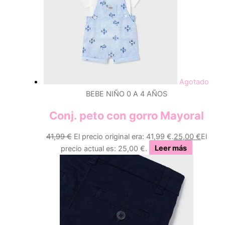
Agotado
BEBE NIÑO 0 A 4 AÑOS
Conj. peto con gorro Mayoral
41,99
€
El precio original era: 41,99 €.
25,00
€
El
precio actual es: 25,00 €.
Leer más