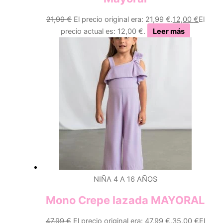
21,99
€
El precio original era: 21,99 €.
12,00
€
El
precio actual es: 12,00 €.
Leer más
NIÑA 4 A 16 AÑOS
Mono Crepe lazada MAYORAL
47,99
€
El precio original era: 47,99 €.
35,00
€
El