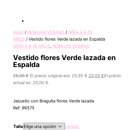
Inicio
/
REBAJAS VERANO
/
NIÑA 4 A 16
AÑOS
/ Vestido flores Verde lazada en Espalda
NIÑA 4 A 16 AÑOS
,
REBAJAS VERANO
Vestido flores Verde lazada en
Espalda
25,95
€
El precio original era: 25,95 €.
20,00
€
El precio
actual es: 20,00 €.
Jesusito con Braguita flores Verde lazada
Ref: 96575
Talla
Limpiar