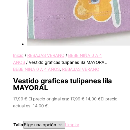
Inicio
/
REBAJAS VERANO
/
BEBE NIÑA 0 A 4
AÑOS
/ Vestido graficas tulipanes lila MAYORAL
BEBE NIÑA 0 A 4 AÑOS
,
REBAJAS VERANO
Vestido graficas tulipanes lila
MAYORAL
17,99
€
El precio original era: 17,99 €.
14,00
€
El precio
actual es: 14,00 €.
Talla
Limpiar