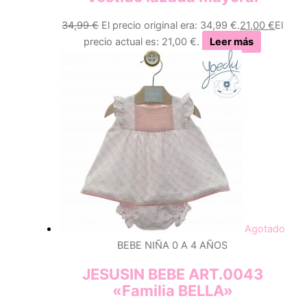
34,99
€
El precio original era: 34,99 €.
21,00
€
El
precio actual es: 21,00 €.
Leer más
Agotado
BEBE NIÑA 0 A 4 AÑOS
JESUSIN BEBE ART.0043
«Familia BELLA»