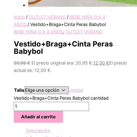
Inicio
/
OUTLET VERANO
/
BEBE NIÑA 0 A 4
AÑOS
/ Vestido+Braga+Cinta Peras Babybol
BEBE NIÑA 0 A 4 AÑOS
,
OUTLET VERANO
Vestido+Braga+Cinta Peras
Babybol
20,95
€
El precio original era: 20,95 €.
12,00
€
El precio
actual es: 12,00 €.
Talla
Limpiar
Vestido+Braga+Cinta Peras Babybol cantidad
Añadir al carrito
Descripción