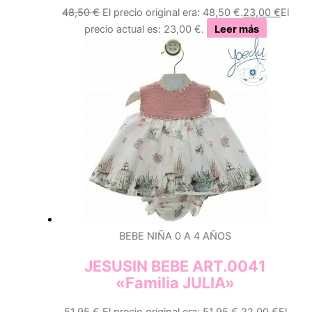
48,50
€
El precio original era: 48,50 €.
23,00
€
El
precio actual es: 23,00 €.
Leer más
BEBE NIÑA 0 A 4 AÑOS
JESUSIN BEBE ART.0041
«Familia JULIA»
51,95
€
El precio original era: 51,95 €.
22,00
€
El