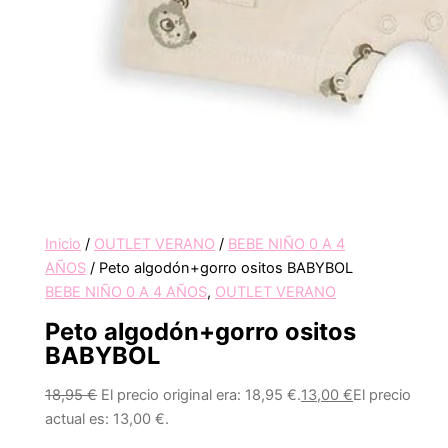
Inicio
/
OUTLET VERANO
/
BEBE NIÑO 0 A 4
AÑOS
/ Peto algodón+gorro ositos BABYBOL
BEBE NIÑO 0 A 4 AÑOS
,
OUTLET VERANO
Peto algodón+gorro ositos
BABYBOL
18,95
€
El precio original era: 18,95 €.
13,00
€
El precio
actual es: 13,00 €.