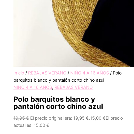
Inicio
/
REBAJAS VERANO
/
NIÑO 4 A 16 AÑOS
/ Polo
barquitos blanco y pantalón corto chino azul
NIÑO 4 A 16 AÑOS
,
REBAJAS VERANO
Polo barquitos blanco y
pantalón corto chino azul
19,95
€
El precio original era: 19,95 €.
15,00
€
El precio
actual es: 15,00 €.