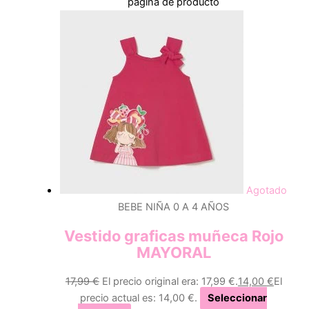
página de producto
Agotado
BEBE NIÑA 0 A 4 AÑOS
Vestido graficas muñeca Rojo
MAYORAL
17,99
€
El precio original era: 17,99 €.
14,00
€
El
precio actual es: 14,00 €.
Seleccionar