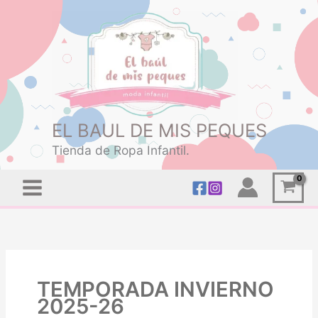
Ir
Buscar
al
por:
contenido
EL BAUL DE MIS PEQUES
Tienda de Ropa Infantil.
TEMPORADA INVIERNO
2025-26