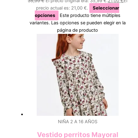
35,99
€
El precio original era: 35,99 €.
21,00
€
El
precio actual es: 21,00 €.
Seleccionar
opciones
Este producto tiene múltiples
variantes. Las opciones se pueden elegir en la
página de producto
NIÑA 2 A 16 AÑOS
Vestido perritos Mayoral