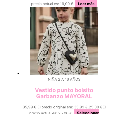
precio actual es: 19,00 €.
Leer más
NIÑA 2 A 16 AÑOS
Vestido punto bolsito
Garbanzo MAYORAL
35,99
€
El precio original era: 35,99 €.
25,00
€
El
precio actual es: 25,00 €.
Seleccionar