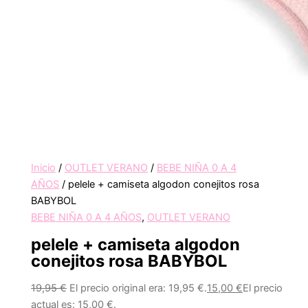
Inicio
/
OUTLET VERANO
/
BEBE NIÑA 0 A 4
AÑOS
/ pelele + camiseta algodon conejitos rosa
BABYBOL
BEBE NIÑA 0 A 4 AÑOS
,
OUTLET VERANO
pelele + camiseta algodon
conejitos rosa BABYBOL
19,95
€
El precio original era: 19,95 €.
15,00
€
El precio
actual es: 15,00 €.