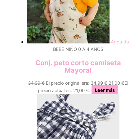
Agotado
BEBE NIÑO 0 A 4 AÑOS
Conj. peto corto camiseta
Mayoral
34,99
€
El precio original era: 34,99 €.
21,00
€
El
precio actual es: 21,00 €.
Leer más